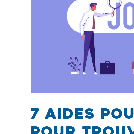
7 aides po
pour trouv