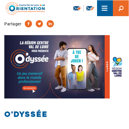
Aller
Toggle
au
navigation
contenu
principal
Partager
O'dyssée