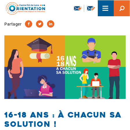
Aller
Toggle
au
navigation
contenu
principal
Partager
16-18 ans : à chacun sa
solution !