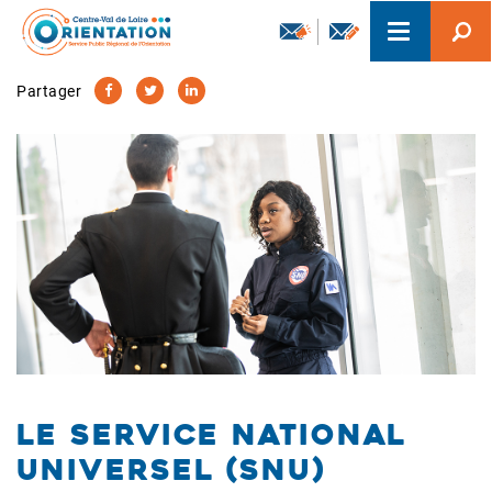
Aller
Toggle
au
navigation
contenu
principal
Partager
Le Service national
universel (SNU)