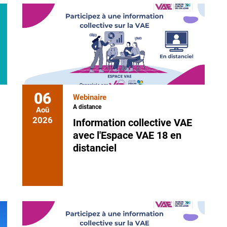
liste
calendrier
06
Webinaire
A distance
Aoû
2026
Information collective VAE
avec l'Espace VAE 18 en
distanciel