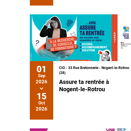
01
CIO - 33 Rue Bretonnerie - Nogent-le-Rotrou
(28)
Sep
Assure ta rentrée à
2026
Nogent-le-Rotrou
15
Oct
2026