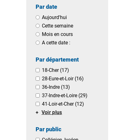
Par date
Aujourd'hui
Cette semaine
Mois en cours
A cette date :
Par département
18-Cher
(17)
28-Eure-et-Loir
(16)
36-Indre
(13)
37-Indre-et-Loire
(29)
41-Loir-et-Cher
(12)
Voir plus
Par public
Collégien, lycéen,