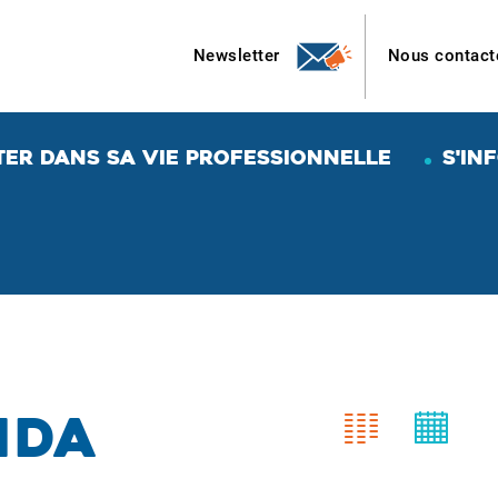
Newsletter
Nous contact
TER DANS SA VIE PROFESSIONNELLE
S'IN
nda
Afficher
Afficher
sous
sous
forme
forme
de
de