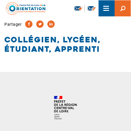
Aller
Toggle
au
navigation
contenu
principal
Partager
Collégien, lycéen,
étudiant, apprenti