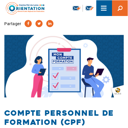
Aller
Toggle
au
navigation
contenu
principal
Partager
Compte Personnel de
Formation (CPF)