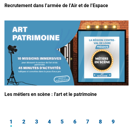
Recrutement dans l’armée de l’Air et de l’Espace
Les métiers en scène : l'art et le patrimoine
PAGINATION
1
Page
2
Page
3
Page
4
Page
5
Page
6
Page
7
Page
8
Page
9
Page