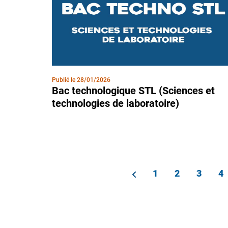
Publié le
28/01/2026
Bac technologique STL (Sciences et
technologies de laboratoire)
PAGINATION
Page
1
Page
2
Page
3
P
4