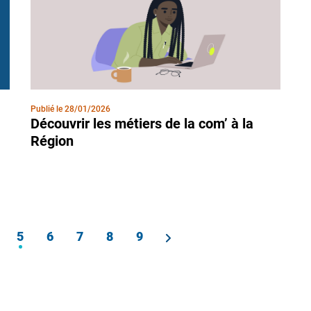
Publié le
28/01/2026
Découvrir les métiers de la com’ à la
Région
age
5
Page
6
Page
7
Page
8
Page
9
Page
courante