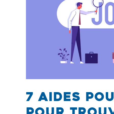
7 aides po
pour trouv