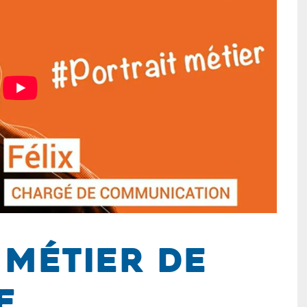
 métier de
e