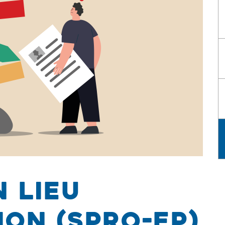
 lieu
ion (SPRO-EP)