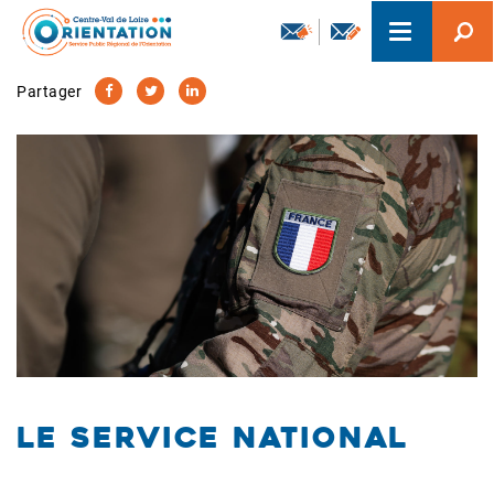
Aller
Toggle
au
navigation
contenu
principal
Partager
Le Service national