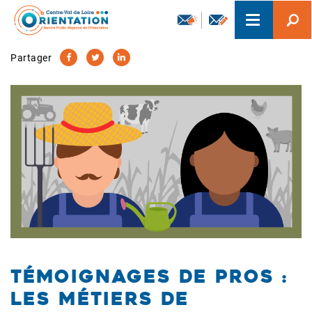
Aller
Toggle
au
navigation
contenu
principal
Partager
Témoignages de pros :
les métiers de