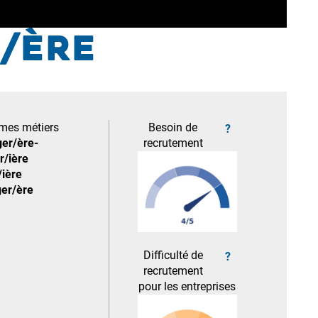
/ère
mes métiers
Besoin de
?
er/ère-
recrutement
r/ière
/ière
er/ère
Difficulté de
?
recrutement
pour les entreprises