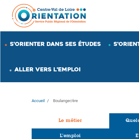
Aller
au
contenu
principal
S'ORIENTER DANS SES ÉTUDES
S'ORIEN
ALLER VERS L'EMPLOI
Accueil
Boulanger/ère
Le métier
Quelq
L'emploi
E