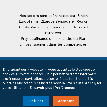
Nos actions sont cofinancées par l’Union
Européenne. L’Europe s’engage en Région
Centre-Val de Loire avec le Fonds Social
Européen.
Projet cofinancé dans le cadre du Plan
d’investissement dans les compétences.
Mentions légales
En cliquant sur « Accepter », vous acceptez le stockage de
MENU
cookies sur votre appareil. Cela permettra d'améliorer votre
Connexion
expérience de navigation, d'accéder à des fonctionnalités
PIED
relatives aux réseaux et médias sociaux, mais aussi d'analyser
Gestion des cookies
votre utilisation.
En savoir plus
|
Préférences
DE
PAGE
Nous suivre sur
Refuser
Accepter