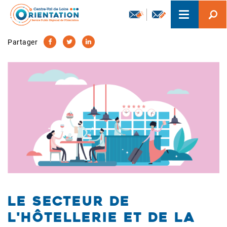
Aller
Toggle
au
navigation
contenu
principal
Partager
Le secteur de
l'hôtellerie et de la