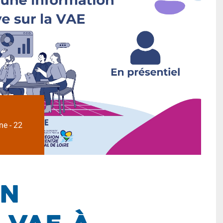
ne - 22
on