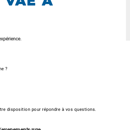
 VAE à
expérience.
me ?
tre disposition pour répondre à vos questions.
t/evenements-vae