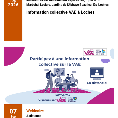
Mission Locale Touraine Sud espace EVA, 1 place du
Sep
2026
Maréchal Leclerc, Jardins de l'Abbaye Beaulieu-lès-Loches
Information collective VAE à Loches
07
Webinaire
A distance
Sep