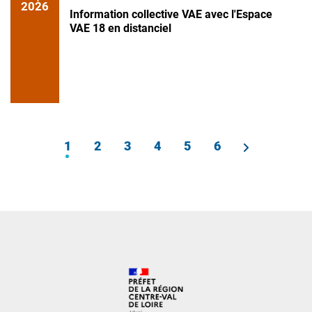
2026
Information collective VAE avec l'Espace
VAE 18 en distanciel
PAGINATION
1
Page
2
Page
3
Page
4
Page
5
Page
6
Page
courante