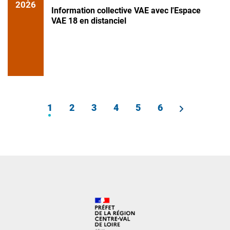
2026
Information collective VAE avec l'Espace
VAE 18 en distanciel
PAGINATION
1
Page
2
Page
3
Page
4
Page
5
Page
6
Page
courante