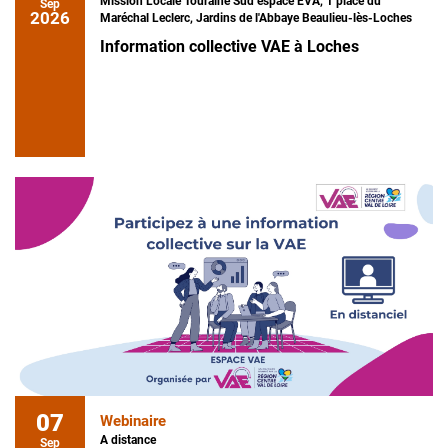
Mission Locale Touraine Sud espace EVA, 1 place du
Sep
2026
Maréchal Leclerc, Jardins de l'Abbaye Beaulieu-lès-Loches
Information collective VAE à Loches
07
Webinaire
A distance
Sep