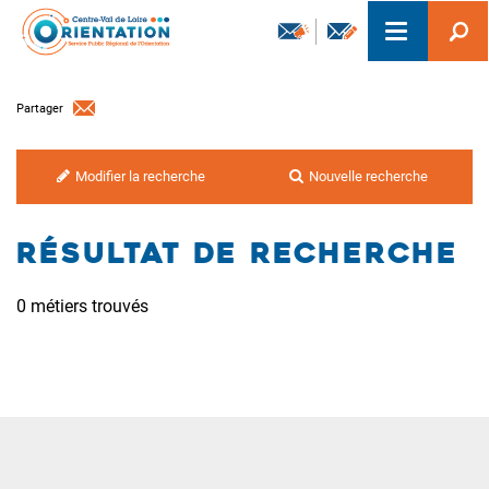
Aller
Toggle
au
navigation
contenu
principal
Partager
Modifier la recherche
Nouvelle recherche
RÉSULTAT DE RECHERCHE
0 métiers trouvés