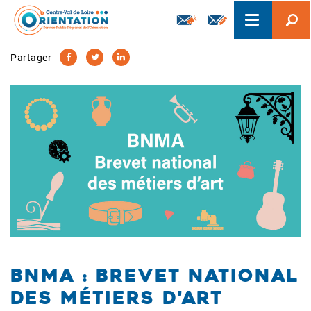
Aller
Toggle
au
navigation
contenu
principal
Partager
BNMA : Brevet national
des métiers d'art