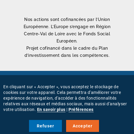
Nos actions sont cofinancées par l’Union
Européenne. L’Europe s’engage en Région
Centre-Val de Loire avec le Fonds Social
Européen.
Projet cofinancé dans le cadre du Plan
d’investissement dans les compétences.
Mentions légales
En cliquant sur « Accepter », vous acceptez le stockage de
MENU
cookies sur votre appareil. Cela permettra d'améliorer votre
Connexion
expérience de navigation, d'accéder à des fonctionnalités
PIED
relatives aux réseaux et médias sociaux, mais aussi d'analyser
Gestion des cookies
votre utilisation.
En savoir plus
|
Préférences
DE
PAGE
Nous suivre sur
Refuser
Accepter