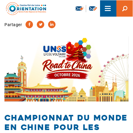
Aller
Toggle
au
navigation
contenu
principal
Partager
Championnat du monde
en Chine pour les