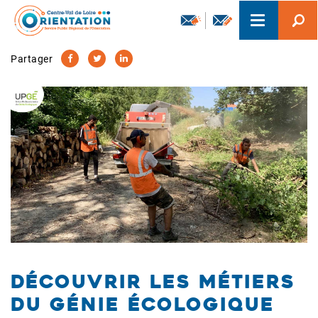
Aller
Toggle
au
navigation
contenu
principal
Partager
Découvrir les métiers
du génie écologique