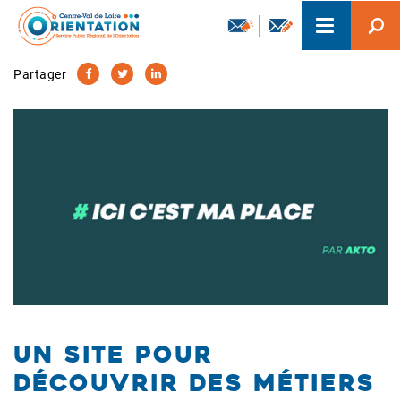
Aller
Toggle
au
navigation
contenu
principal
Partager
Un site pour
découvrir des métiers