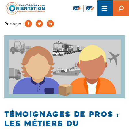
Aller
Toggle
au
navigation
contenu
principal
Partager
Témoignages de pros :
les métiers du