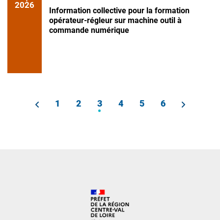
2026
Information collective pour la formation
opérateur-régleur sur machine outil à
commande numérique
PAGINATION
Page
1
Page
2
3
Page
4
Page
5
Page
6
Page
courante